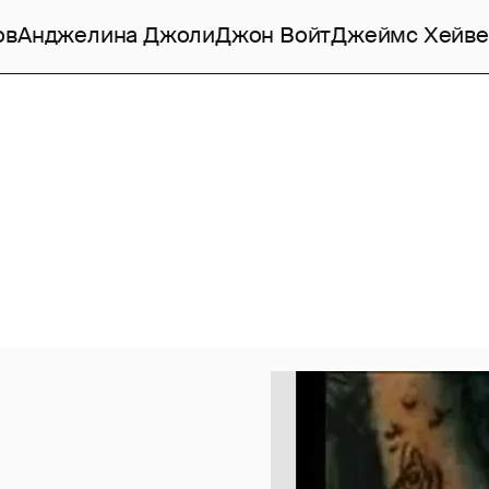
ов
Анджелина Джоли
Джон Войт
Джеймс Хейве