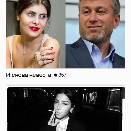
И снова невеста
357
Рублёвские дочки
187