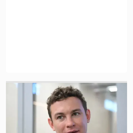
Никита Кологривый высказался насчёт
ИИ
1