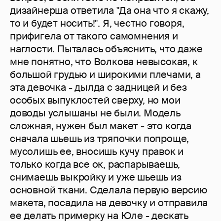
дизайнерша ответила "Да она что я скажу,
то и будет носить!". Я, честно говоря,
прифигела от такого самомнения и
наглости. Пыталась объяснить, что даже
мне понятно, что Волкова невысокая, к
большой грудью и широкими плечами, а
эта девочка - дылда с задницей и без
особых выпуклостей сверху, но мои
доводы услышаны не были. Модель
сложная, нужен был макет - это когда
сначала шьешь из тряпочки попроще,
мусолишь ее, вносишь кучу правок и
только когда все ок, распарываешь,
снимаешь выкройку и уже шьешь из
основной ткани. Сделала первую версию
макета, посадила на девочку и отправила
ее делать примерку на Юле - дескать