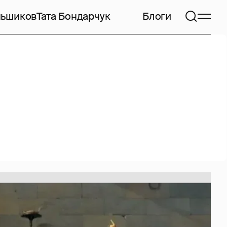
ньшиков
Тата Бондарчук
Блоги