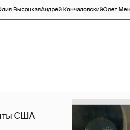
лия Высоцкая
Андрей Кончаловский
Олег Ме
енты США