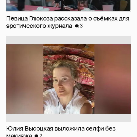
Юлия Высоцкая выложила селфи без
макияжа
2