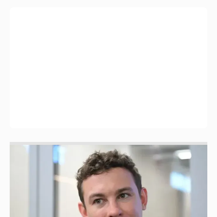
Никита Кологривый высказался насчёт
ИИ
1