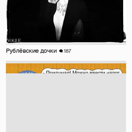
Зачем нам вообще платить налоги? (или:
как работают наши деньги, когда мы
заикаемся о защите прав)