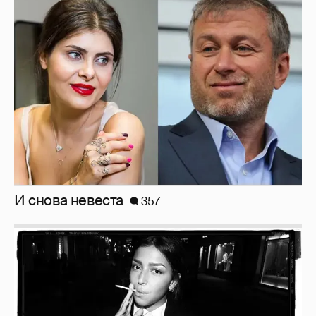
И снова невеста
357
Рублёвские дочки
187