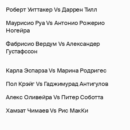
Роберт Уиттакер Vs Даррен Тилл
Маурисио Руа Vs Антонио Рожерио
Ногейра
Фабрисио Вердум Vs Александер
Густафссон
Карла Эспарза Vs Марина Родригес
Пол Крэйг Vs Гаджимурад Антигулов
Алекс Оливейра Vs Питер Соботта
Хамзат Чимаев Vs Рис МакКи