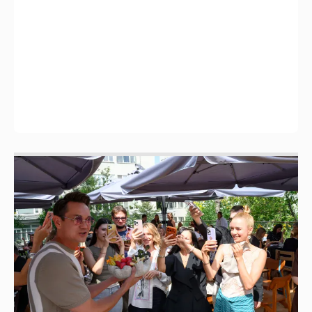
Анастасия Гребенкина, Женя Малахова,
Оксана Русланова и другие гости
фестиваля «Баланс вкуса и ритма»:
рассматриваем летние образы
И снова невеста
357