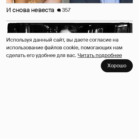
Используя данный сайт, вы даете согласие на
использование файлов cookie, помогающих нам
сделать его удобнее для вас.
Читать подробнее
Зачем нам вообще платить налоги? (или:
Хорошо
как работают наши деньги, когда мы
заикаемся о защите прав)