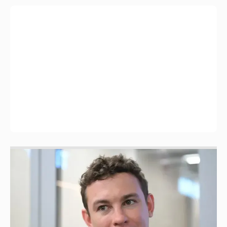
Никита Кологривый высказался насчёт
ИИ
1