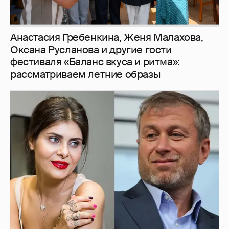
Рублёвские дочки
187