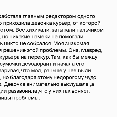
работала главным редактором одного
о приходила девочка курьер, от которой
отом. Все хихикали, затыкали пальчиком
, но никакие намеки не помогали.
ь никто не собрался. Моя знакомая
я решение этой проблемы. Она, главред,
курьера на перекур. Там, как бы между
сумочки дезодорант и начала его
варивая, что мол, раньше у нее были
, но благодаря этому недорогому чудо
о. Девочка внимательно выслушала ,а
и раззвонила ,что у них так воняет,
ьницы проблемы.