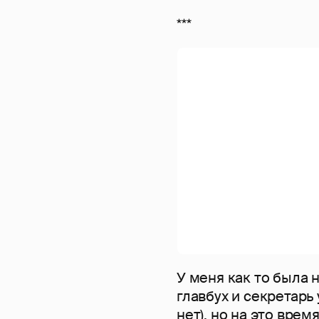
***
У меня как то была 
главбух и секретарь
нет), но на это вре