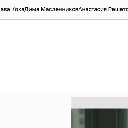
ава Кока
Дима Масленников
Анастасия Решет