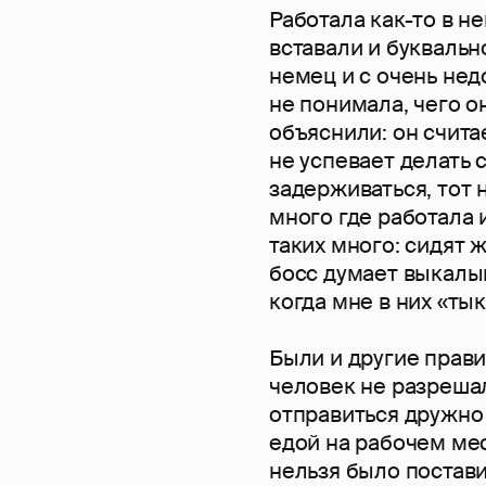
Работала как-то в н
вставали и буквально
немец и с очень нед
не понимала, чего о
объяснили: он счита
не успевает делать 
задерживаться, тот 
много где работала 
таких много: сидят ж
босс думает выкалыв
когда мне в них «ты
Были и другие прави
человек не разрешал
отправиться дружно 
едой на рабочем мес
нельзя было постави