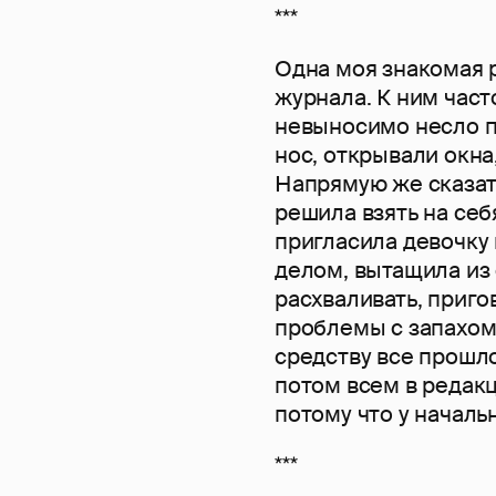
***
Одна моя знакомая 
журнала. К ним част
невыносимо несло п
нос, открывали окна
Напрямую же сказат
решила взять на себ
пригласила девочку 
делом, вытащила из 
расхваливать, приго
проблемы с запахом
средству все прошл
потом всем в редакци
потому что у начал
***