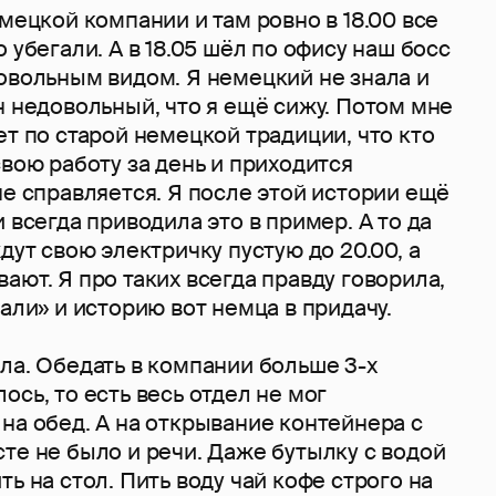
емецкой компании и там ровно в 18.00 все
 убегали. А в 18.05 шёл по офису наш босс
овольным видом. Я немецкий не знала и
н недовольный, что я ещё сижу. Потом мне
ет по старой немецкой традиции, что кто
свою работу за день и приходится
не справляется. Я после этой истории ещё
и всегда приводила это в пример. А то да
дут свою электричку пустую до 20.00, а
ают. Я про таких всегда правду говорила,
кали» и историю вот немца в придачу.
ла. Обедать в компании больше 3-х
ось, то есть весь отдел не мог
на обед. А на открывание контейнера с
те не было и речи. Даже бутылку с водой
ть на стол. Пить воду чай кофе строго на