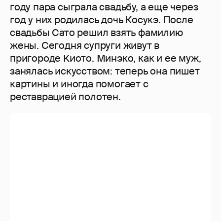
году пара сыграла свадьбу, а еще через
год у них родилась дочь Косукэ. После
свадьбы Сато решил взять фамилию
жены. Сегодня супруги живут в
пригороде Киото. Минэко, как и ее муж,
занялась искусством: теперь она пишет
картины и иногда помогает с
реставрацией полотен.
Семья очень редко дает интервью, но
если Дзинъитиро спрашивают о браке с
Минэко, то он отвечает лишь одно: «Мне
очень повезло».