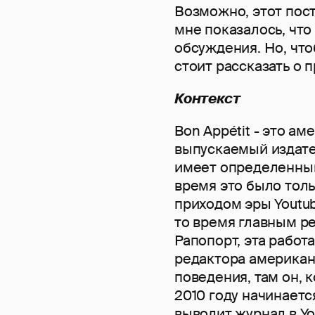
Возможно, этот пост
мне показалось, что
обсуждения. Но, чт
стоит рассказать о 
Контекст
Bon Appétit - это а
выпускаемый издате
имеет определенный
время это было толь
приходом эры Youtub
то время главным р
Рапопорт, эта работ
редактора американ
поведения, там он, 
2010 году начинаетс
выводит журнал в Y