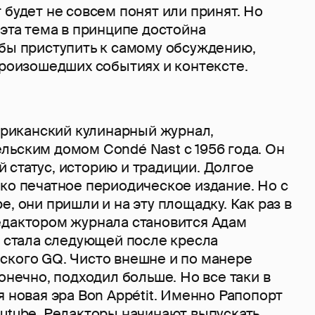
 будет не совсем понят или принят. Но
 эта тема в принципе достойна
обы приступить к самому обсуждению,
произошедших событиях и контексте.
мериканский кулинарный журнал,
льским домом Condé Nast с 1956 года. Он
 статус, историю и традиции. Долгое
ко печатное периодическое издание. Но с
e, они пришли и на эту площадку. Как раз в
едактором журнала становится Адам
а стала следующей после кресла
ского GQ. Чисто внешне и по манере
конечно, подходил больше. Но все таки в
я новая эра Bon Appétit. Именно Рапопорт
outube. Редакторы начинают выпускать