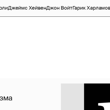
оли
Джеймс Хейвен
Джон Войт
Гарик Харламо
изма