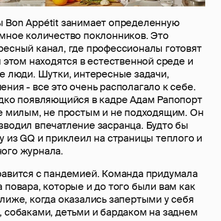
 Bon Appétit занимает определенную
омное количество поклонников. Это
ресный канал, где профессионалы готовят
и этом находятся в естественной среде и
е люди. Шутки, интересные задачи,
ния - все это очень располагало к себе.
едко появляющийся в кадре Адам Рапопорт
не милым, не простым и не подходящим. Он
зводил впечатление засранца. Будто бы
у из GQ и приклеил на страницы теплого и
ого журнала.
равится с пандемией. Команда придумала
 повара, которые и до того были вам как
лиже, когда оказались запертыми у себя
, собаками, детьми и бардаком на заднем