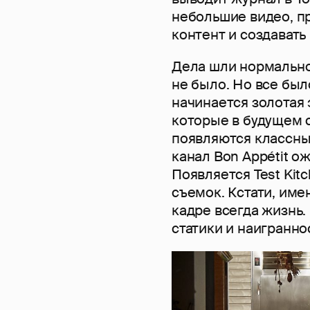
небольшие видео, п
контент и создавать
Дела шли нормально
не было. Но все было
начинается золотая 
которые в будущем 
появляются классны
канал Bon Appétit о
Появляется Test Kit
съемок. Кстати, имен
кадре всегда жизнь.
статики и наигранно