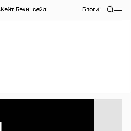
в
Кейт Бекинсейл
Блоги