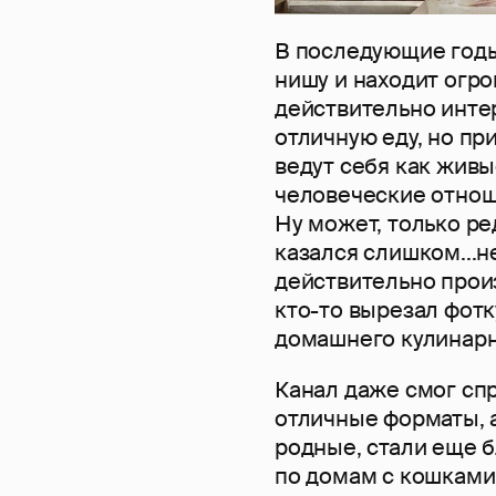
В последующие годы
нишу и находит огр
действительно инте
отличную еду, но пр
ведут себя как живы
человеческие отноше
Ну может, только р
казался слишком...
действительно прои
кто-то вырезал фотк
домашнего кулинарн
Канал даже смог сп
отличные форматы, а
родные, стали еще б
по домам с кошками