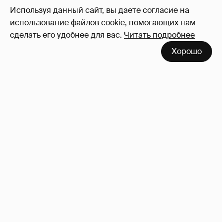
Используя данный сайт, вы даете согласие на
использование файлов cookie, помогающих нам
Миро и Холина о Жуковой
138
сделать его удобнее для вас.
Читать подробнее
Хорошо
Отзывы о сексе со знаменитыми
мужчинами
273