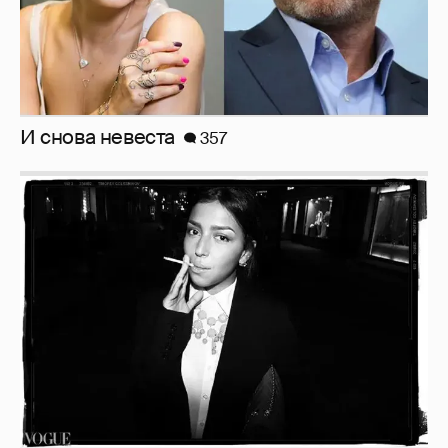
И снова невеста
357