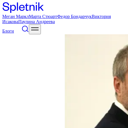
Меган Маркл
Марта Стюарт
Федор Бондарчук
Виктория
Исакова
Паулина Андреева
Блоги