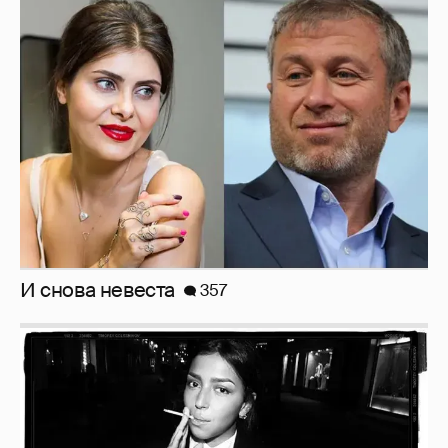
И снова невеста
357