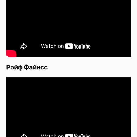
Рэйф Файнсс