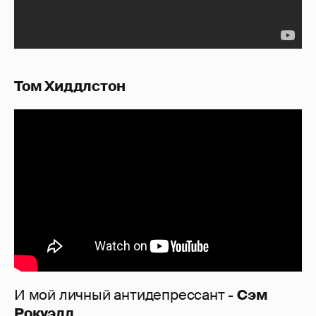
Том Хиддлстон
И мой личный антидепрессант -
Сэм
Рокуэлл