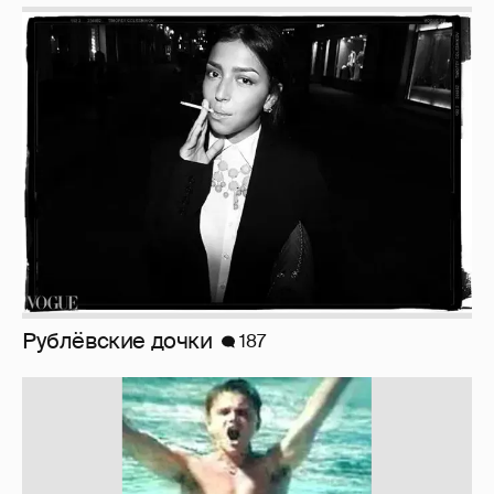
Рублёвские дочки
187