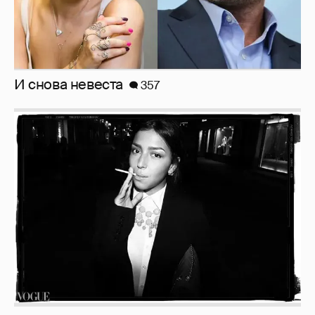
Рублёвские дочки
187