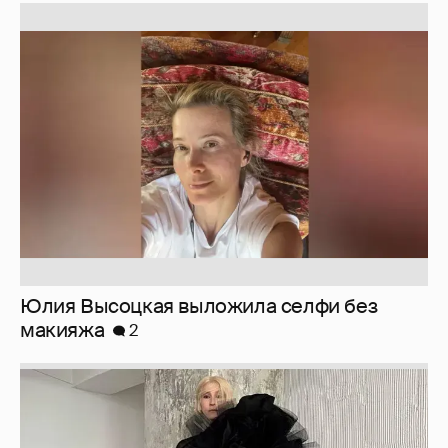
Юлия Высоцкая выложила селфи без
макияжа
2
Журналистка Сулим примерила новый
образ
6