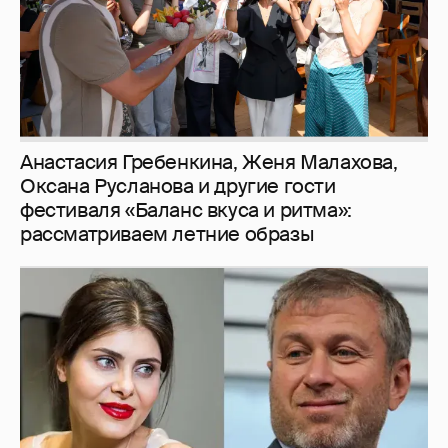
И снова невеста
357