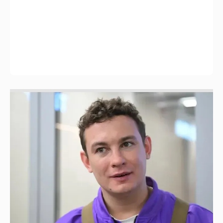
Никита Кологривый высказался насчёт
ИИ
1