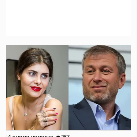
Рублёвские дочки
187