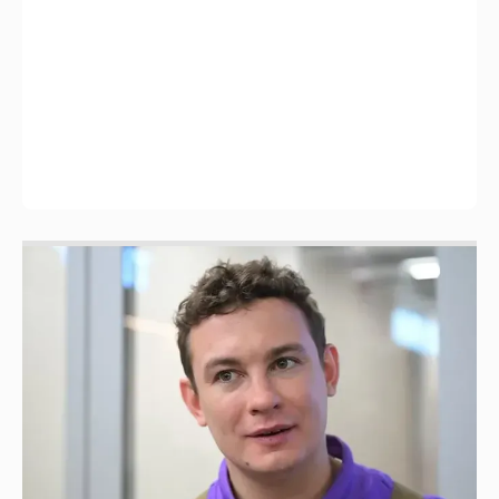
Никита Кологривый высказался насчёт
ИИ
1