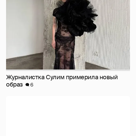
Журналистка Сулим примерила новый
образ
6
И снова невеста
357