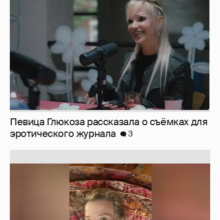
эротического журнала
3
Юлия Высоцкая выложила селфи без
макияжа
2