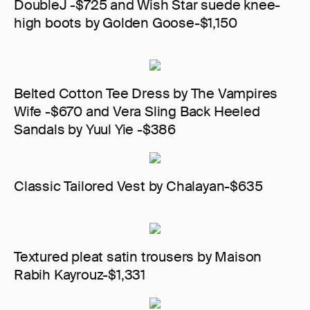
DoubleJ -$725 and Wish Star suede knee-
high boots by Golden Goose-$1,150
Belted Cotton Tee Dress by The Vampires
Wife -$670 and Vera Sling Back Heeled
Sandals by Yuul Yie -$386
Classic Tailored Vest by Chalayan-$635
Textured pleat satin trousers by Maison
Rabih Kayrouz-$1,331