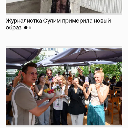
Анастасия Гребенкина, Женя Малахова,
Оксана Русланова и другие гости
фестиваля «Баланс вкуса и ритма»:
рассматриваем летние образы