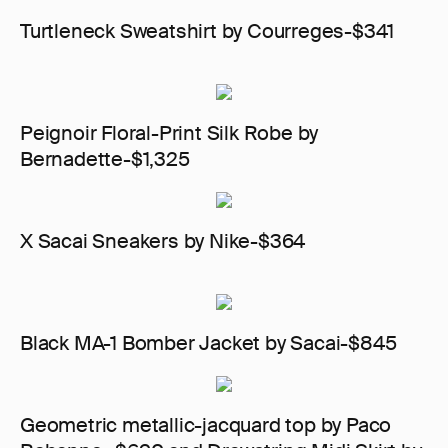
Turtleneck Sweatshirt by Courreges-$341
Peignoir Floral-Print Silk Robe by
Bernadette-$1,325
X Sacai Sneakers by Nike-$364
Black MA-1 Bomber Jacket by Sacai-$845
Geometric metallic-jacquard top by Paco