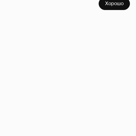
Хорошо
Сколько Собчак заплатит за архив своей
перeписки в Telegram?
3