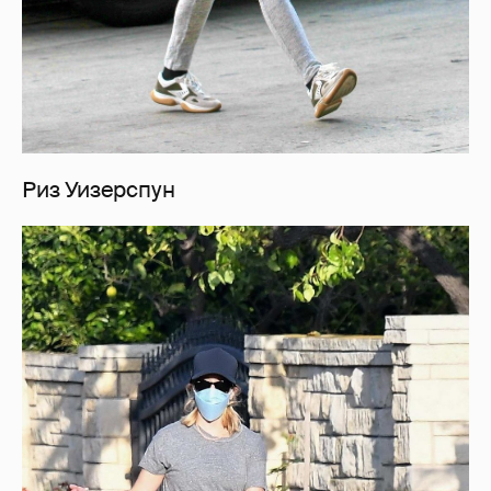
Риз Уизерспун