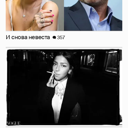
Рублёвские дочки
187