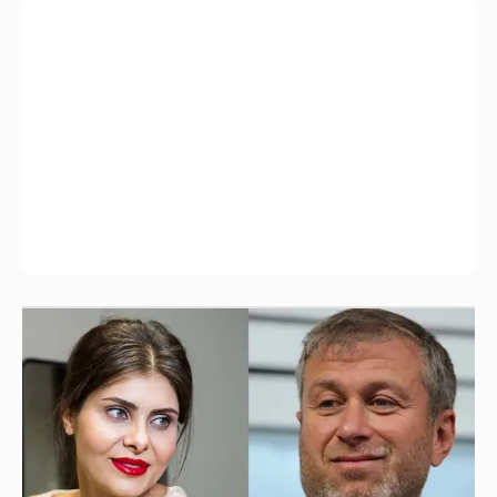
И снова невеста
357