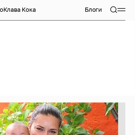
но
Клава Кока
Блоги