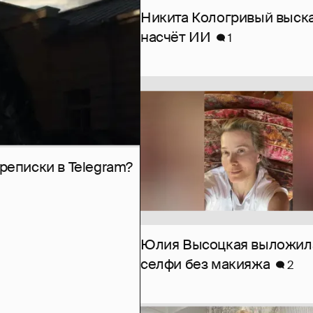
Никита Кологривый выск
насчёт ИИ
1
рeписки в Telegram?
Юлия Высоцкая выложил
селфи без макияжа
2