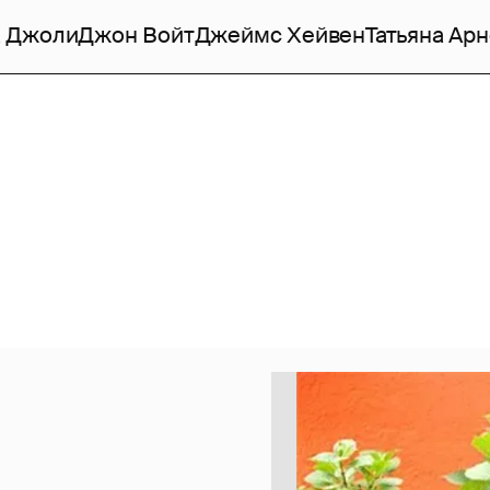
 Джоли
Джон Войт
Джеймс Хейвен
Татьяна Ар