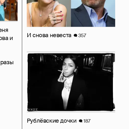
еня
И снова невеста
357
ова и
бразы
Рублёвские дочки
187