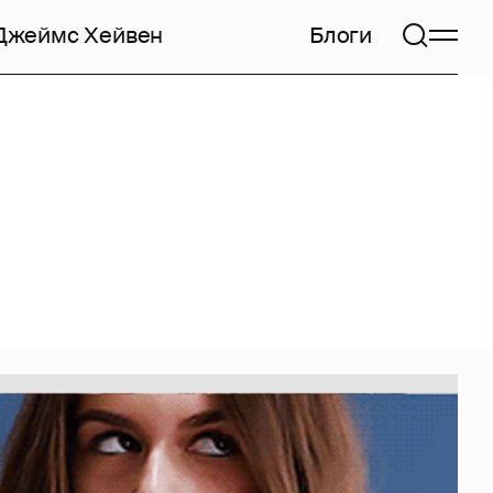
Джеймс Хейвен
Блоги