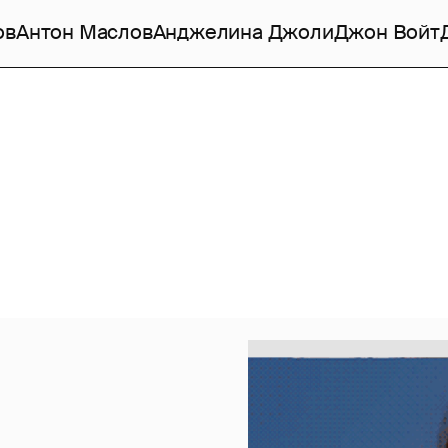
ов
Антон Маслов
Анджелина Джоли
Джон Войт