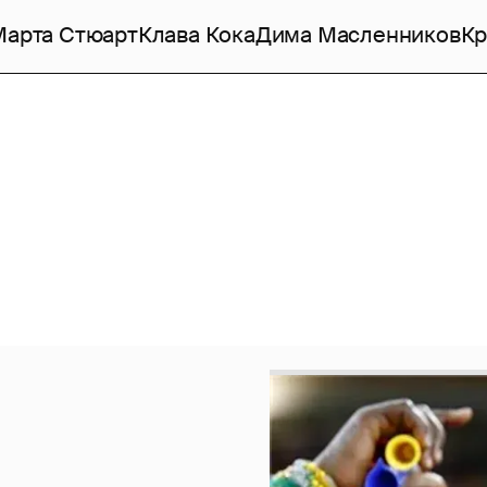
Марта Стюарт
Клава Кока
Дима Масленников
Кр