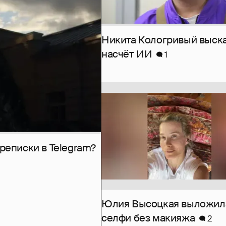
Никита Кологривый выск
насчёт ИИ
1
рeписки в Telegram?
Юлия Высоцкая выложил
селфи без макияжа
2