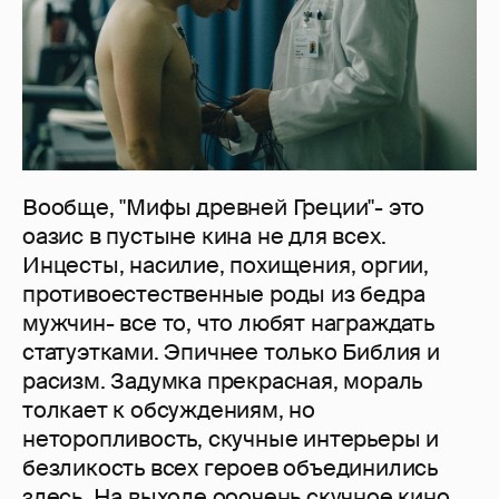
Вообще, "Мифы древней Греции"- это
оазис в пустыне кина не для всех.
Инцесты, насилие, похищения, оргии,
противоестественные роды из бедра
мужчин- все то, что любят награждать
статуэтками. Эпичнее только Библия и
расизм. Задумка прекрасная, мораль
толкает к обсуждениям, но
неторопливость, скучные интерьеры и
безликость всех героев объединились
здесь. На выходе ооочень скучное кино.