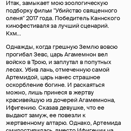
Итак, замыкает мою зоологическую
подборку фильм "Убийство священного
оленя" 2017 года. Победитель Каннского
кинофестиваля за лучший сценарий.
Кхм...
Однажды, когда грешную Землю вовсю
прогибал Зевс, царь Агамемнон вел
войско в Трою, и заплутал в попутных
лесах. Убив лань, отмеченную самой
Артемидой, царь нанес страшное
оскорбление богине. И раскаяться
можно, лишь принеся в жертву
красивейшую из дочерей Агамемнона,
Ифигению. Сказав девушке, что ее
выдают замуж, ее повезли к
жертвенному алтарю. Однако, Артемида
смилостивилась, вместо Ифигении на