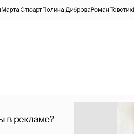
л
Марта Стюарт
Полина Диброва
Роман Товстик
ы в рекламе?