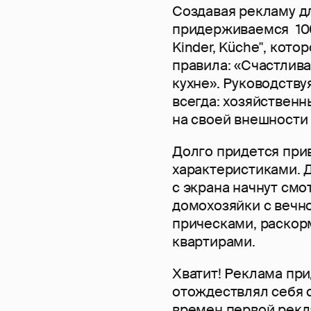
Создавая рекламу д
придерживаемся 100
Kinder, Küche", кот
правила: «Счастлива
кухне». Руководств
всегда: хозяйствен
на своей внешности
Долго придется при
характеристиками. Д
с экрана начнут смо
домохозяйки с вечн
прическами, раско
квартирами.
Хватит! Реклама при
отождествлял себя с
времен первой рекл