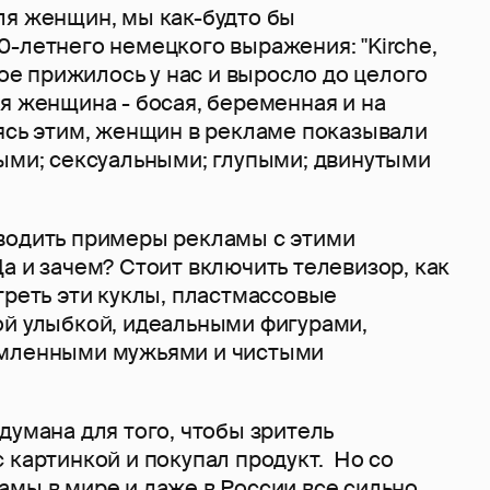
ля женщин, мы как-будто бы
-летнего немецкого выражения: "Kirche,
орое прижилось у нас и выросло до целого
я женщина - босая, беременная и на
уясь этим, женщин в рекламе показывали
ными; сексуальными; глупыми; двинутыми
водить примеры рекламы с этими
а и зачем? Стоит включить телевизор, как
треть эти куклы, пластмассовые
ой улыбкой, идеальными фигурами,
рмленными мужьями и чистыми
думана для того, чтобы зритель
 картинкой и покупал продукт. Но со
амы в мире и даже в России все сильно