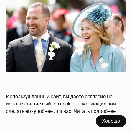
Используя данный сайт, вы даете согласие на
использование файлов cookie, помогающих нам
сделать его удобнее для вас.
Читать подробнее
Венчание состоялось 17 мая 2008 года в
Виндзорском дворце. У супругов
Хорошо
родилось 2 дочери: в 2010 и 2012 году.