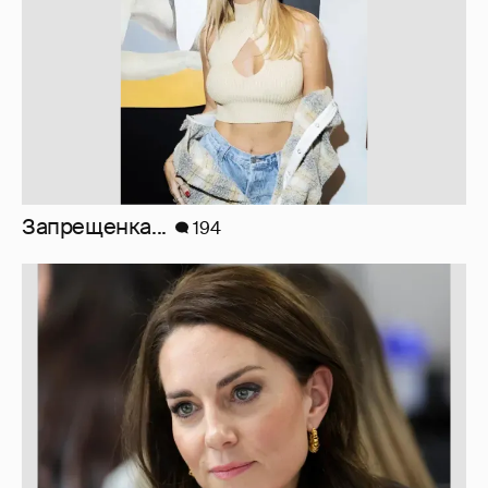
Марк Рош: "Кэтрин, принцесса Уэльская,
перенесла удаление матки и лечится от
рака толстого кишечника."
30
Сплетни: принц Уильям снова изменяет