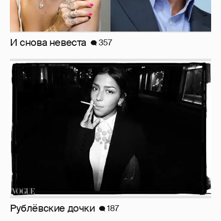
И снова невеста
357
Рублёвские дочки
187