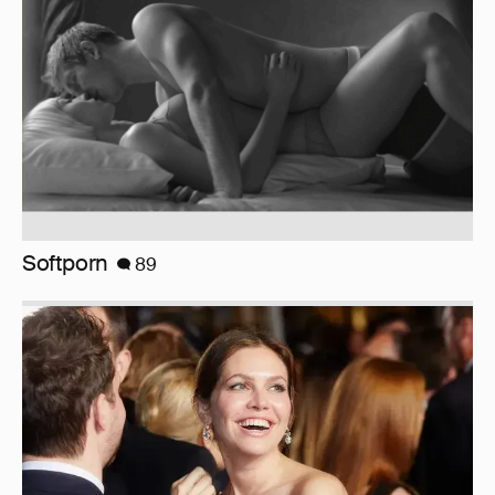
Миро и Холина о Жуковой
138