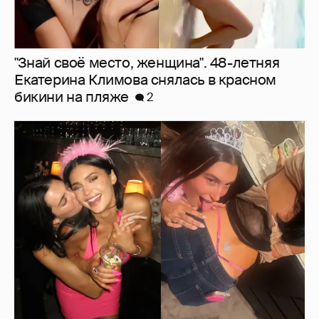
Хейли Бибер, Кендалл Дженнер, Ким
Кардашьян отпраздновали день рождения
Кайли Дженнер
2