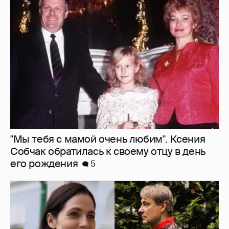
"Мы тебя с мамой очень любим". Ксения
Собчак обратилась к своему отцу в день
его рождения
5
Юлия Снигирь показала, как проводит
время с мужем Евгением Цыгановым
1