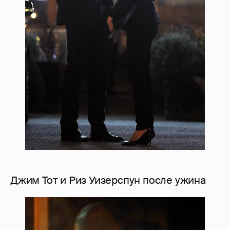
Джим Тот и Риз Уизерспун после ужина