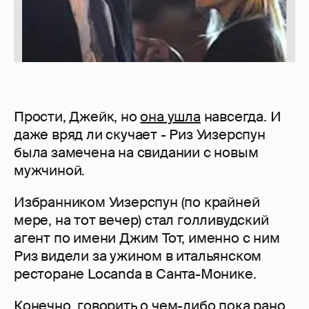
Прости, Джейк, но
она ушла
навсегда. И
даже вряд ли скучает - Риз Уизерспун
была замечена на свидании с новым
мужчиной.
Избранником Уизерспун (по крайней
мере, на тот вечер) стал голливудский
агент по имени Джим Тот, именно с ним
Риз видели за ужином в итальянском
ресторане Locanda в Санта-Монике.
Конечно, говорить о чем-либо пока рано,