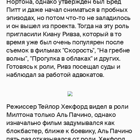
Нортона, однако утвержден был Бред
Питт и даже начал сниматься в пробных
эпизодах, но потом что-то не заладилось
и он вышел из проекта. Тогда на эту роль
пригласили Киану Ривза, который в то
время уже был очень популярен после
съемок в фильмах "Скорость", "На гребне
волны", "Прогулка в облаках" и других.
Готовясь к роли, Ривз посещал суды и
наблюдал за работой адвокатов.
Режиссер Тейлор Хекфорд видел в роли
Милтона только Аль Пачино, однако
изначально фильм задумывался как
блокбастер, ближе к боевику, Аль Пачино
пять раз отказывался от роли. Хекфорд