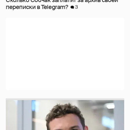
перeписки в Telegram?
3
Никита Кологривый высказался насчёт
ИИ
1