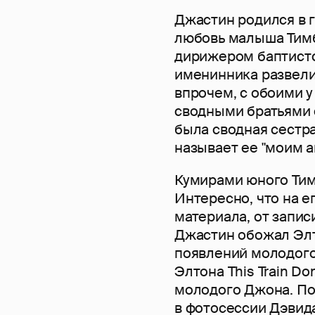
Джастин родился в 
любовь малыша Тимб
дирижером баптистс
именинника развелис
впрочем, с обоими у
сводными братьями 
была сводная сестра
называет ее "моим а
Кумирами юного Тим
Интересно, что на 
материала, от запис
Джастин обожал Элт
появлений молодого
Элтона This Train Do
молодого Джона. По
в фотосессии Дэвид