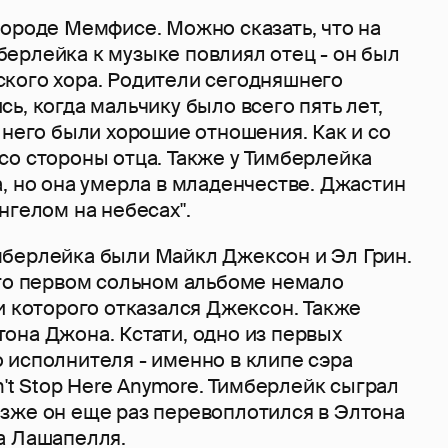
городе Мемфисе. Можно сказать, что на
ерлейка к музыке повлиял отец - он был
кого хора. Родители сегодняшнего
ь, когда мальчику было всего пять лет,
 него были хорошие отношения. Как и со
со стороны отца. Также у Тимберлейка
, но она умерла в младенчестве. Джастин
нгелом на небесах".
берлейка были Майкл Джексон и Эл Грин.
его первом сольном альбоме немало
и которого отказался Джексон. Также
она Джона. Кстати, одно из первых
 исполнителя - именно в клипе сэра
n't Stop Here Anymore. Тимберлейк сыграл
зже он еще раз перевоплотился в Элтона
а Лашапелля.