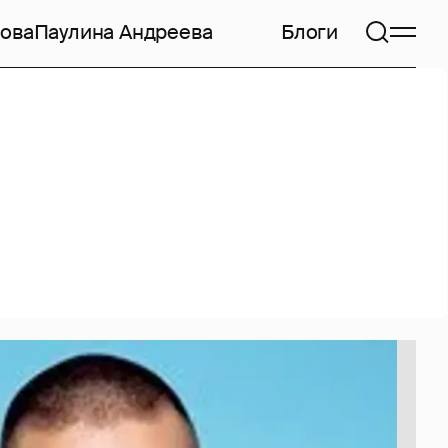
ова
Паулина Андреева
Блоги