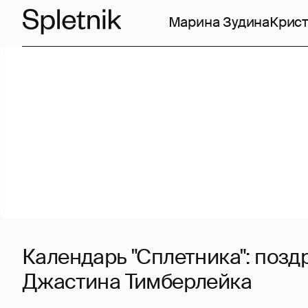
Марина Зудина
Крист
Календарь "Сплетника": поз
Джастина Тимберлейка