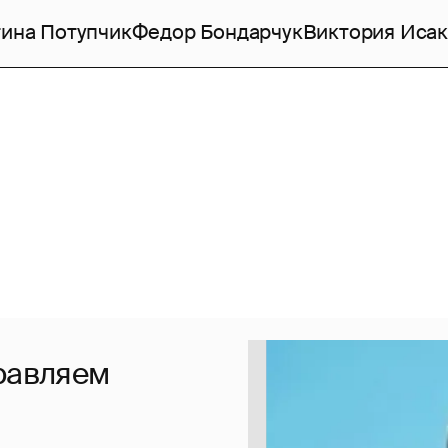
ина Потупчик
Федор Бондарчук
Виктория Исак
дравляем