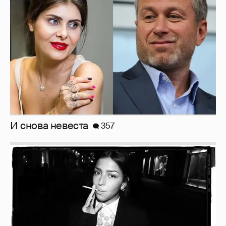
И снова невеста
357