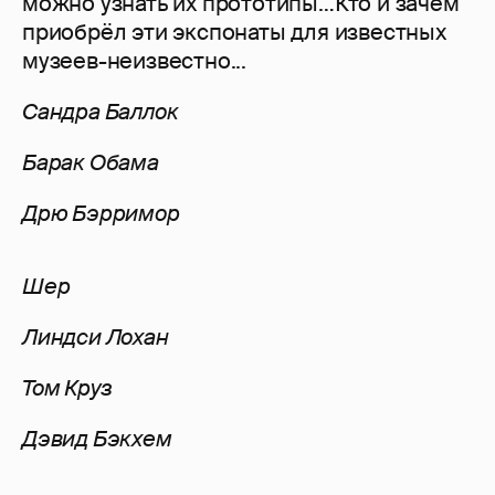
можно узнать их прототипы…Кто и зачем
приобрёл эти экспонаты для известных
музеев-неизвестно...
Сандра Баллок
Барак Обама
Дрю Бэрримор
Шер
Линдси Лохан
Том Круз
Дэвид Бэкхем