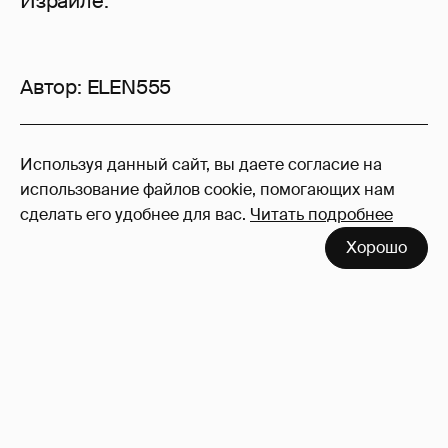
Израиле.
Автор:
ELEN555
76
Используя данный сайт, вы даете согласие на
Войдите в аккаунт
, чтобы читать и
использование файлов cookie, помогающих нам
оставлять комментарии
сделать его удобнее для вас.
Читать подробнее
Хорошо