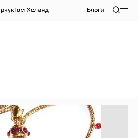
арчук
Том Холанд
Блоги