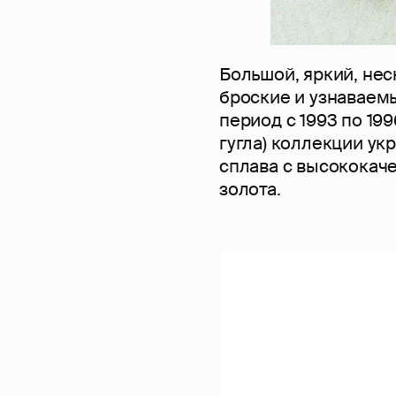
Большой, яркий, нес
броские и узнаваем
период с 1993 по 199
гугла) коллекции у
сплава с высококач
золота.