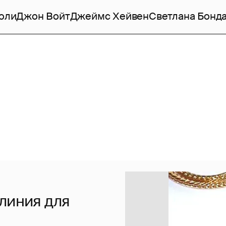
оли
Джон Войт
Джеймс Хейвен
Светлана Бонд
линия для