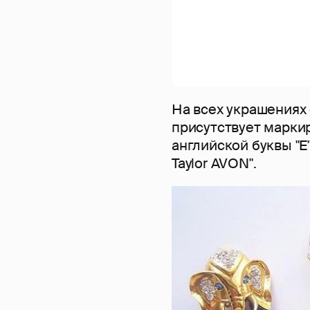
На всех украшениях 
присутствует марки
английской буквы "E"
Taylor AVON".