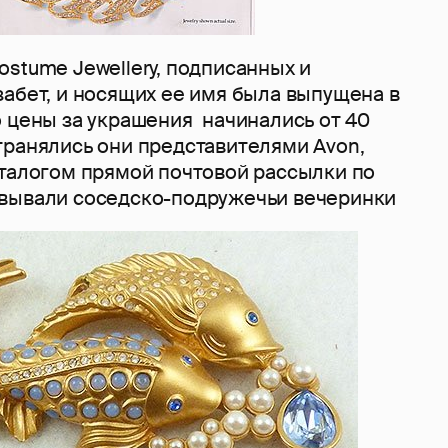
stume Jewellery, подписанных и
абет, и носящих ее имя была выпущена в
о цены за украшения начинались от 40
транялись они представителями Avon,
аталогом прямой почтовой рассылки по
овывали соседско-подружечьи вечеринки