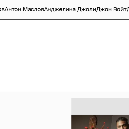
ов
Антон Маслов
Анджелина Джоли
Джон Войт