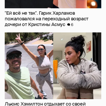
Льюис Хэмилтон отдыхает со своей
возлюбленной Ким Кардашьян
5