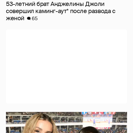
53-летний брат Анджелины Джоли
совершил каминг-аут* после развода с
женой
65
"Делать ли тест ДНК?". Анна Седокова