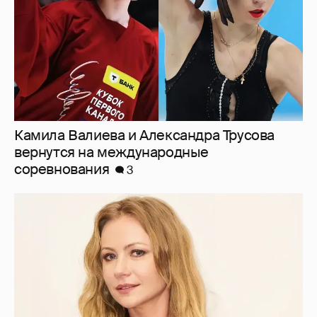
"Заявил себя простым монтировщиком,
дабы не платить алименты". Мария
Миронова упрекнула бывшего мужа, с
которым судится за сына
14