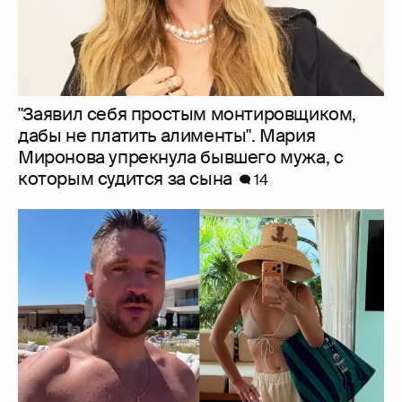
От Шанхая до Мальдив: как отдыхают
Сергей Лазарев с детьми, Ксения Собчак
и Наиля Аскер-заде
4