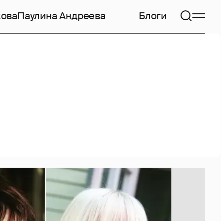
кова
Паулина Андреева
Блоги