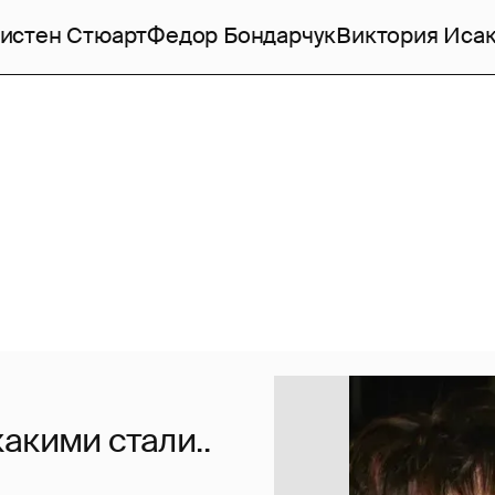
истен Стюарт
Федор Бондарчук
Виктория Иса
акими стали..