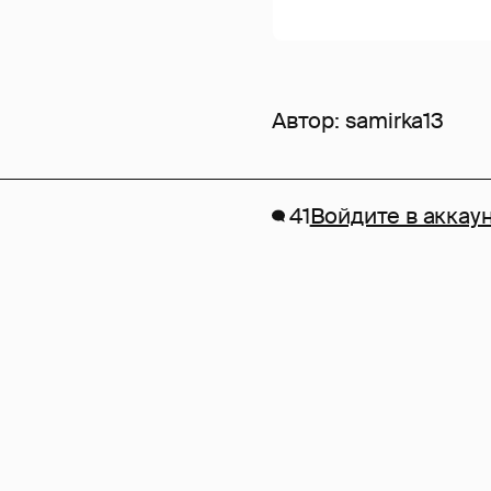
Автор:
samirka13
41
Войдите в аккау