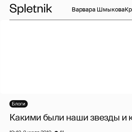
Варвара Шмыкова
Кр
Блоги
Какими были наши звезды и к