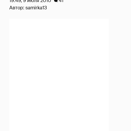
19:49, 9 июля 2010
41
Автор:
samirka13