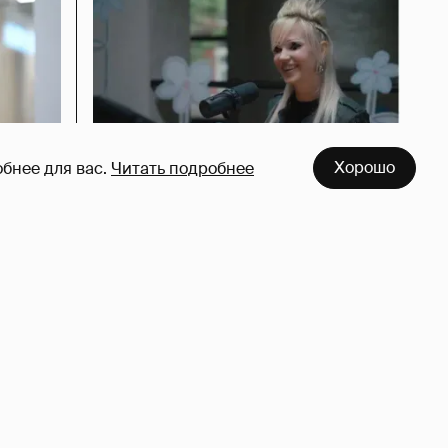
Хорошо
бнее для вас.
Читать подробнее
азался
Певица Глюкоза рассказала о
съёмках для эротического
журнала
3