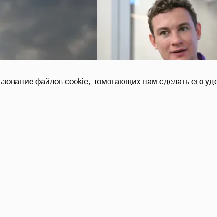
ьзование файлов cookie, помогающих нам сделать его удо
Никита Кологривый выск
насчёт ИИ
1
рeписки в Telegram?