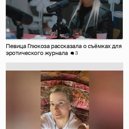
Юлия Высоцкая выложила селфи без
макияжа
2