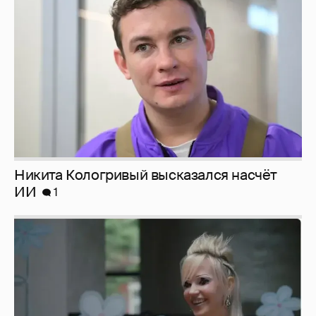
ИИ
1
Певица Глюкоза рассказала о съёмках для
эротического журнала
3