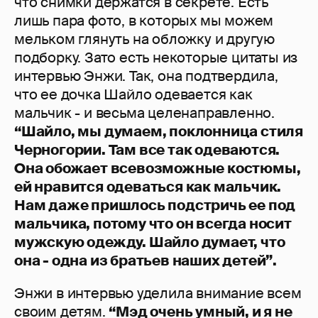
что снимки держатся в секрете. Есть
лишь пара фото, в которых мы можем
мельком глянуть на обложку и другую
подборку. Зато есть некоторые цитаты из
интервью Энжи. Так, она подтвердила,
что ее дочка Шайло одевается как
мальчик - и весьма целенаправленно.
“Шайло, мы думаем, поклонница стиля
Черногории. Там все так одеваются.
Она обожает всевозможные костюмы,
ей нравится одеваться как мальчик.
Нам даже пришлось подстричь ее под
мальчика, потому что он всегда носит
мужскую одежду. Шайло думает, что
она - одна из братьев наших детей”.
Энжи в интервью уделила внимание всем
своим детям.
“Мэд очень умный, и я не