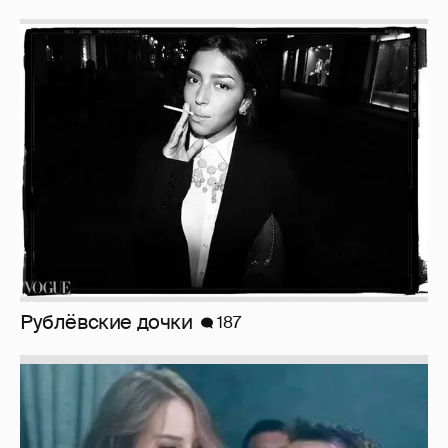
Рублёвские дочки
187
Неужели правда?
143