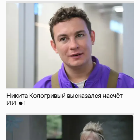
Никита Кологривый высказался насчёт
ИИ
1
Певица Глюкоза рассказала о съёмках для
эротического журнала
3