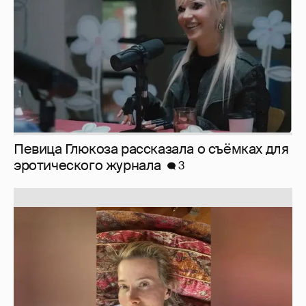
Юлия Высоцкая выложила селфи без
макияжа
2