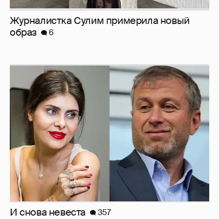
И снова невеста
357