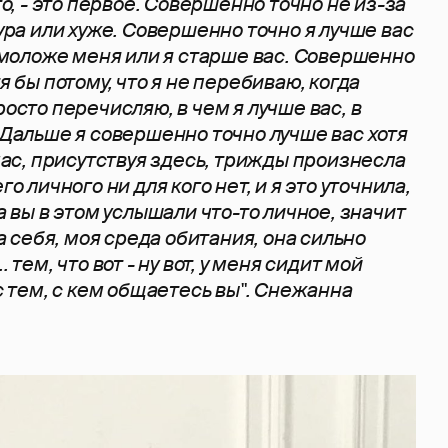
то, - это первое. Совершенно точно не из-за
гура или хуже. Совершенно точно я лучше вас
ы моложе меня или я старше вас. Совершенно
я бы потому, что я не перебиваю, когда
росто перечисляю, в чем я лучше вас, в
 Дальше я совершенно точно лучше вас хотя
час, присутствуя здесь, трижды произнесла
го личного ни для кого нет, и я это уточнила,
 а вы в этом услышали что-то личное, значит
за себя, моя среда обитания, она сильно
 тем, что вот - ну вот, у меня сидит мой
 с тем, с кем общаетесь вы". Снежанна