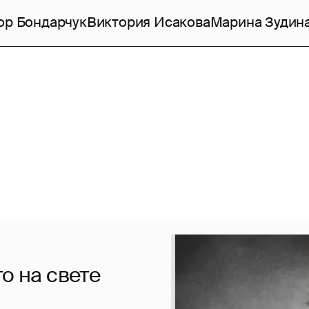
ор Бондарчук
Виктория Исакова
Марина Зудин
о на свете