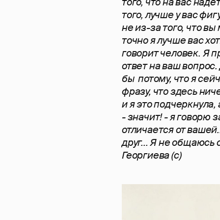
того, что на вас наде
того, лучше у вас фи
не из-за того, что в
точно я лучше вас хот
говорит человек. Я п
ответ на ваш вопрос.
бы потому, что я сей
фразу, что здесь ниче
и я это подчеркнула,
- значит! - я говорю 
отличается от вашей...
друг... Я не общаюсь
Георгиева (с)