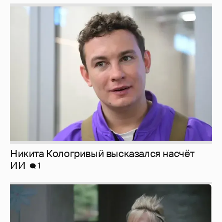
Никита Кологривый высказался насчёт
ИИ
1
Певица Глюкоза рассказала о съёмках для
эротического журнала
3