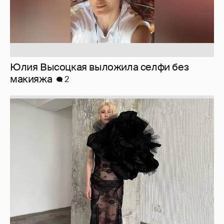
Журналистка Сулим примерила новый
образ
6