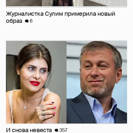
И снова невеста
357