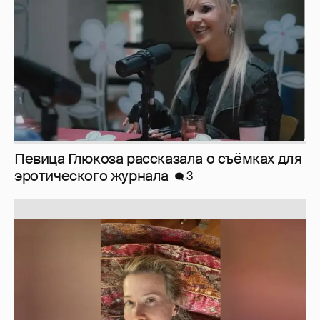
Юлия Высоцкая выложила селфи без
макияжа
2