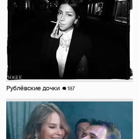
Рублёвские дочки
187
Неужели правда?
143