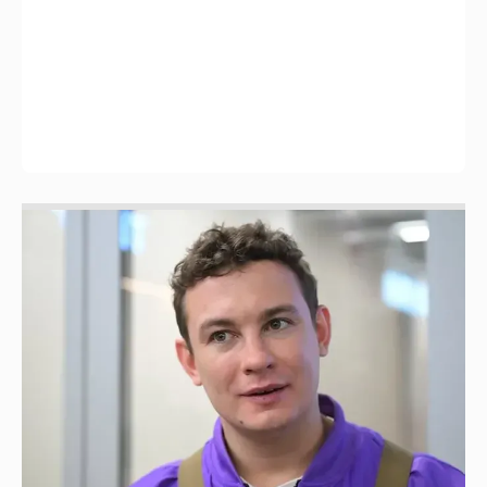
Никита Кологривый высказался насчёт
ИИ
1