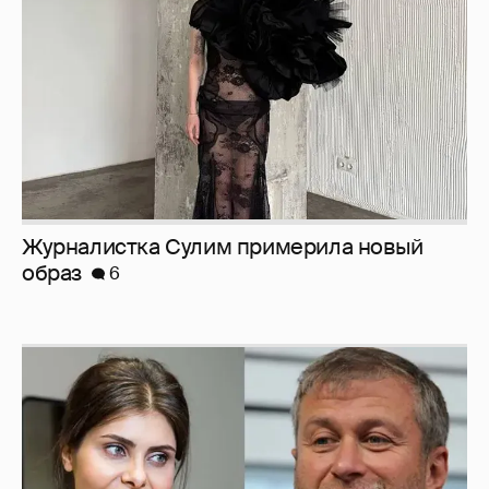
6
И снова невеста
357