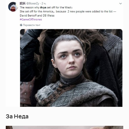
За Неда