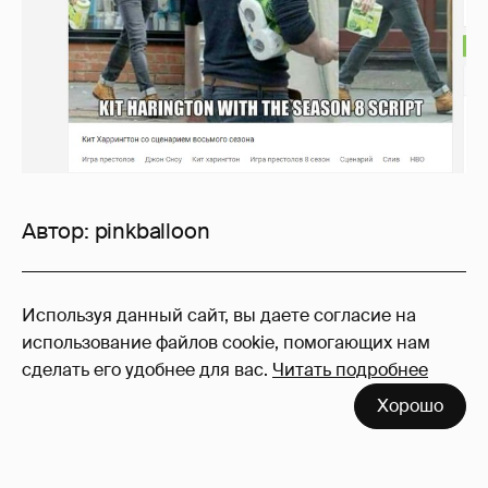
Автор:
pinkballoon
123
Используя данный сайт, вы даете согласие на
Войдите в аккаунт
, чтобы читать и
использование файлов cookie, помогающих нам
оставлять комментарии
сделать его удобнее для вас.
Читать подробнее
Хорошо