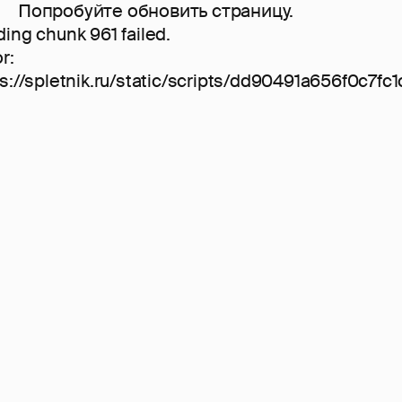
Попробуйте обновить страницу.
ing chunk 961 failed.
or:
s://spletnik.ru/static/scripts/dd90491a656f0c7fc1c