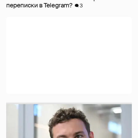
перeписки в Telegram?
3
Никита Кологривый высказался насчёт
ИИ
1