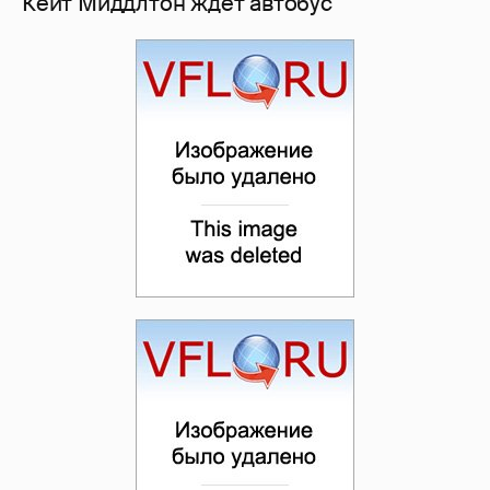
Кейт Миддлтон ждёт автобус