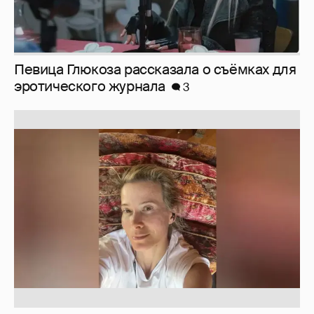
Юлия Высоцкая выложила селфи без
макияжа
2