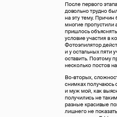
После первого этапа
довольно трудно был
на эту тему. Причин 
многие пропустили а
пришлось объяснять,
условие участия в к
Фотоэпилятор действ
и у остальных пяти 
оставить. Поэтому 
несколько постов на 
Во-вторых, сложност
снимках получаюсь о
и муж мой, как выяс
получились не таким
разные красивые поз
лишнего не показать.