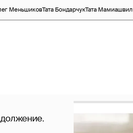
лег Меньшиков
Тата Бондарчук
Тата Мамиашвил
одолжение.