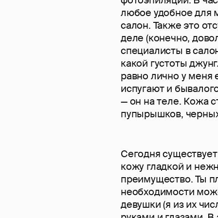
любое удобное для м
салон. Также это от
деле (конечно, дово
специалисты в салон
какой густоты джунг
равно лично у меня 
испугают и бывалого 
— он на теле. Кожа 
пупырышков, черных
Сегодня существует
кожу гладкой и нежн
преимущество. Ты п
необходимости може
девушки (я из их ч
руками и глазами. В