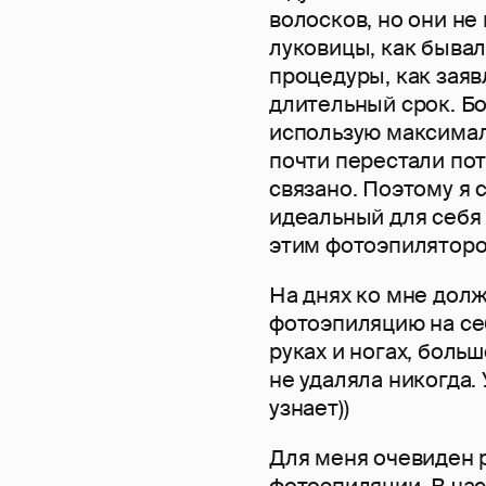
волосков, но они не 
луковицы, как бывал
процедуры, как заяв
длительный срок. Бо
использую максимал
почти перестали пот
связано. Поэтому я 
идеальный для себя 
этим фотоэпиляторо
На днях ко мне долж
фотоэпиляцию на себ
руках и ногах, боль
не удаляла никогда. 
узнает))
Для меня очевиден
фотоэпиляции. В час