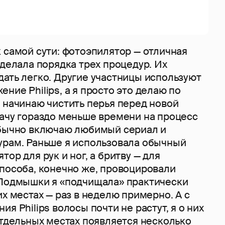
 самой сути: фотоэпилятор — отличная
сделала порядка трех процедур. Их
дать легко. Другие участницы используют
ние Philips, а я просто это делаю по
 начинаю чистить перья перед новой
рачу гораздо меньше времени на процесс
обычно включаю любимый сериал и
урам. Раньше я использовала обычный
ор для рук и ног, а бритву — для
способа, конечно же, провоцировали
 Подмышки я «подчищала» практически
их местах — раз в неделю примерно. А с
я Philips волосы почти не растут, я о них
отдельных местах появляется несколько