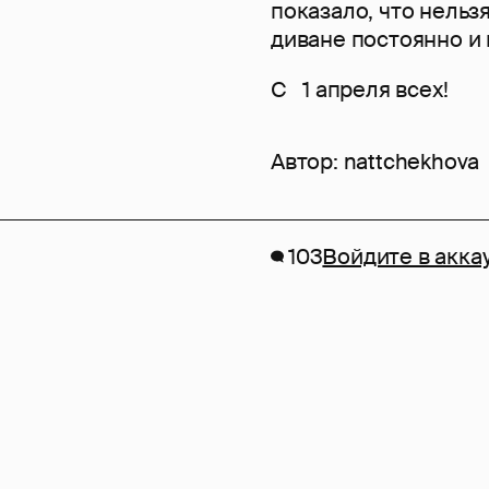
показало, что нельз
диване постоянно и 
С 1 апреля всех!
Автор:
nattchekhova
103
Войдите в акка