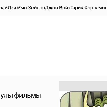
оли
Джеймс Хейвен
Джон Войт
Гарик Харламо
мультфильмы