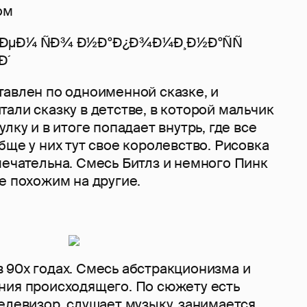
ом
тавлен по одноименной сказке, и
али сказку в детстве, в которой мальчик
лку и в итоге попадает внутрь, где все
бще у них тут свое королевство. Рисовка
мечательна. Смесь Битлз и немного Пинк
е похожим на другие.
 90х годах. Смесь абстракционизма и
ния происходящего. По сюжету есть
елевизор, слушает музыку, занимается