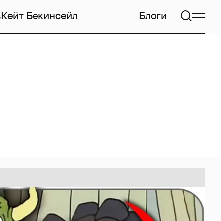
в
Кейт Бекинсейл
Блоги