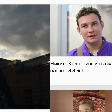
Никита Кологривый выск
насчёт ИИ
1