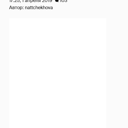
17:25, 1 апреля 2019
103
Автор:
nattchekhova