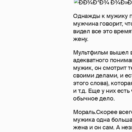
Однажды к мужику п
мужчина говорит, что
видел все это время
жену.
Мультфильм вышел в
адекватного понима
мужик, он смотрит т
своими делами, и ес
этого слова), котора
и т.д. Еще у них ест
обычное дело.
Мораль.Скорее всего
мужика одна большая
жена и он сам. А не