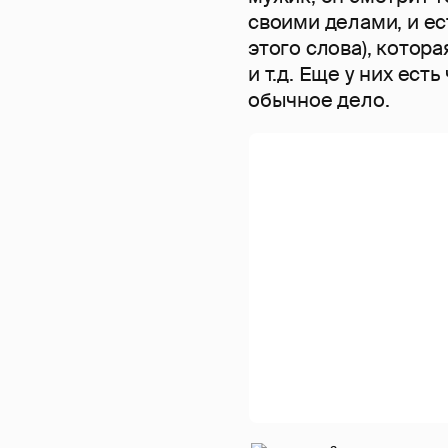
своими делами, и ес
этого слова), котора
и т.д. Еще у них ест
обычное дело.