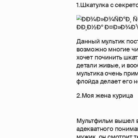
1.Шкатулка с секрет
Данный мультик пос
возможно многие чит
хочет починить шкату
детали живые, и воо
мультика очень при
флойда делает его н
2.Моя жена курица
Мультфильм вышел в
адекватного понима
мужик, он смотрит т