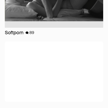
Softporn
89