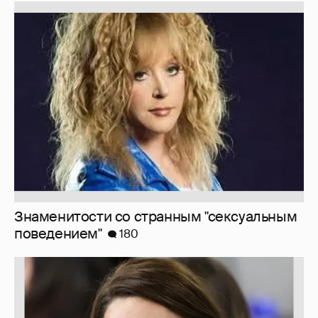
Знаменитости со странным "сексуальным
поведением"
180
Марк Рош: "Кэтрин, принцесса Уэльская,
перенесла удаление матки и лечится от