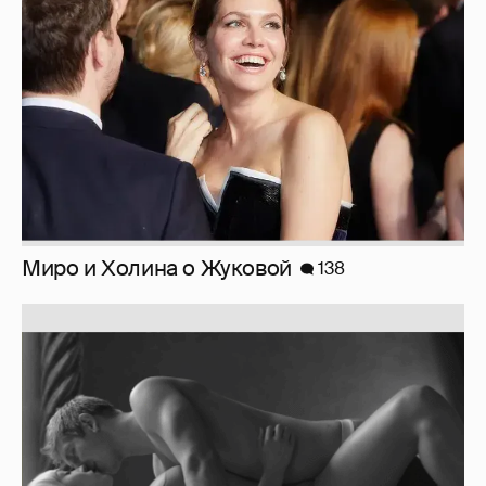
Миро и Холина о Жуковой
138