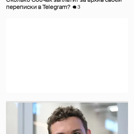
перeписки в Telegram?
3
Никита Кологривый высказался насчёт
ИИ
1