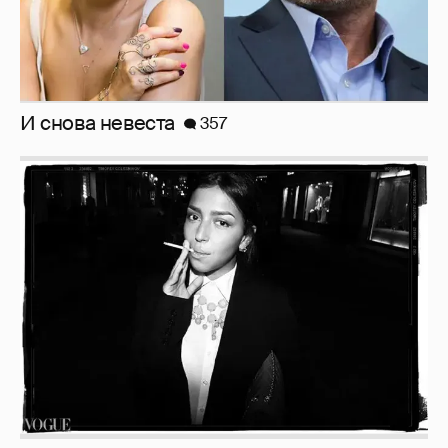
Неужели правда?
143