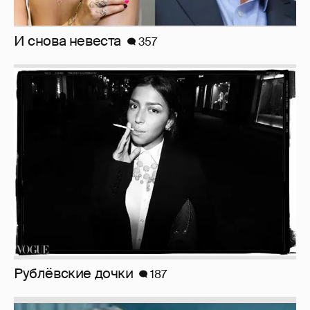
И снова невеста
357
Рублёвские дочки
187