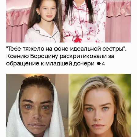
"Лучшее, что я сделала для себя". 55-
летняя Дениз Ричардс раскрыла
подробности "феноменальной" подтяжки
лица
11