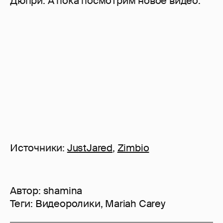
Дюпри. А пока посмотрим новое видео:
Источники:
JustJared
,
Zimbio
Автор:
shamina
Теги:
Видеоролики
,
Mariah Carey