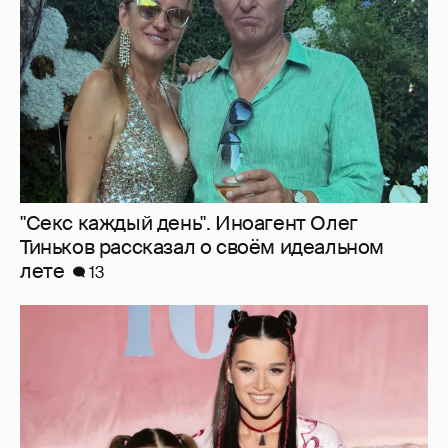
лете
13
"Тебе тяжело на фоне идеальной сестры".
Ксению Бородину раскритиковали за
обращение к младшей дочери
4