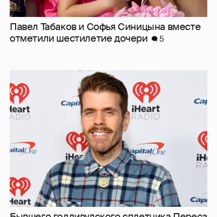
Бывшего голливудского сплетника Переса
Хилтона госпитализировали после
прямого эфира с селфхармом
3