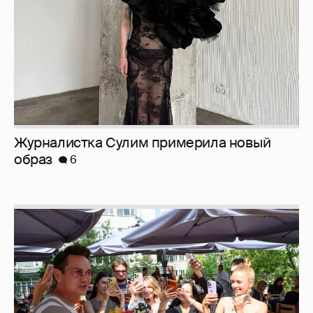
Анастасия Гребенкина, Женя Малахова,
Оксана Русланова и другие гости
фестиваля «Баланс вкуса и ритма»:
рассматриваем летние образы