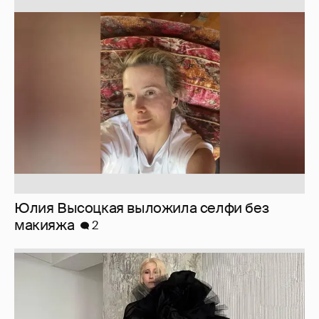
Юлия Высоцкая выложила селфи без
макияжа
2
Журналистка Сулим примерила новый
образ
6