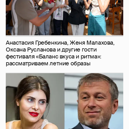
И снова невеста
357