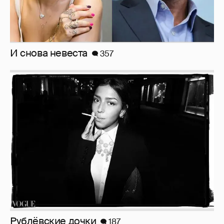
Рублёвские дочки
187