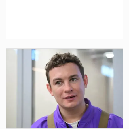
Никита Кологривый высказался насчёт
ИИ
1