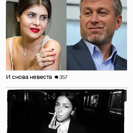
И снова невеста
357